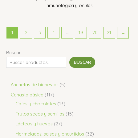
inmunológica y ocular
.
1
2
3
4
…
19
20
21
→
Buscar
BUSCAR
Anchetas de bienestar
5
Canasta básica
117
Cafés y chocolates
13
Frutos secos y semillas
15
Lácteos y huevos
27
Mermeladas, salsas y encurtidos
32