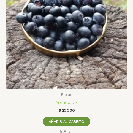
Frutas
Arándanos
$
25.500
AÑADIR AL CARRITO
500 gr