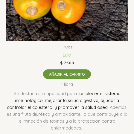
Frutas
Lulo
$
7.500
AÑADIR AL CARRITO
1 libra
Se destaca su capacidad para
fortalecer el sistema
inmunológico, mejorar la salud digestiva, ayudar a
controlar el colesterol y promover la salud ósea
.
Además,
es una fruta diurética y antioxidante, lo que contribuye a la
eliminación de toxinas y a la protección contra
enfermedades.