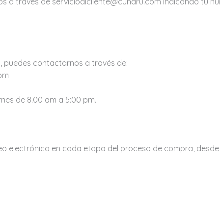
s a través de servicioalcliente@cunaru.com indicando tu nú
, puedes contactarnos a través de:
com
ernes de 8.00 am a 5:00 pm.
reo electrónico en cada etapa del proceso de compra, desde 