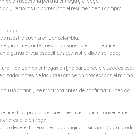
ormación necesaria para la entrega y el pago.
dido y recibirás un correo con el resumen de tu compra.
de pago:
s de nuestra cuenta en Bancolombia.
os seguros mediante nuestra pasarela de pago en línea.
en algunas áreas específicas (consulta disponibilidad).
tura: Realizamos entregas en [indicar zonas o ciudades espe
realizados antes de las 06:00 am serán procesados el mismo
gún tu ubicación y se mostrará antes de confirmar tu pedido.
de nuestros productos. Si encuentras algún inconveniente, p
teriores a la entrega.
ucto debe estar en su estado original y sin abrir (para pro