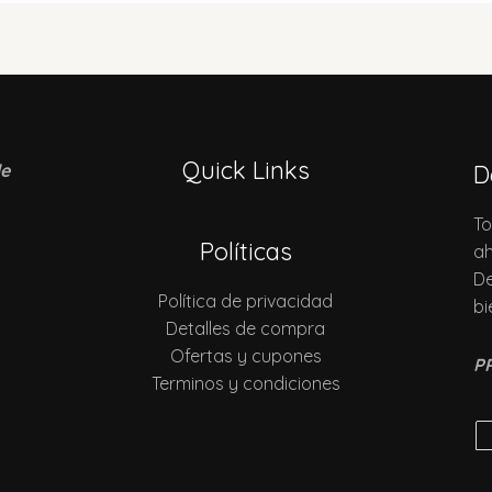
Quick Links
de
D
To
Políticas
ah
De
Política de privacidad
bi
Detalles de compra
Ofertas y cupones
P
Terminos y condiciones