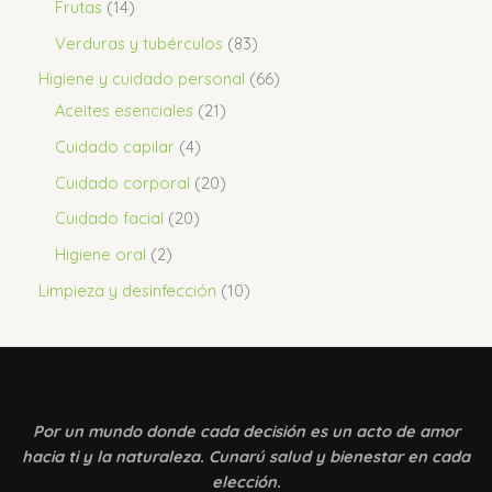
Frutas
14
Verduras y tubérculos
83
Higiene y cuidado personal
66
Aceites esenciales
21
Cuidado capilar
4
Cuidado corporal
20
Cuidado facial
20
Higiene oral
2
Limpieza y desinfección
10
Por un mundo donde
cada decisión es un acto de amor
hacia ti y la naturaleza. Cunarú salud y bienestar en cada
elección.