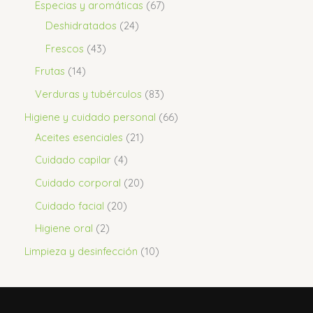
Especias y aromáticas
67
Deshidratados
24
Frescos
43
Frutas
14
Verduras y tubérculos
83
Higiene y cuidado personal
66
Aceites esenciales
21
Cuidado capilar
4
Cuidado corporal
20
Cuidado facial
20
Higiene oral
2
Limpieza y desinfección
10