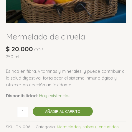
Mermelada de ciruela
$
20.000
COP
250 ml
Es rica en fibra, vitaminas y minerales, y puede contribuir a
la salud digestiva, fortalecer el sistema inmunológico y
ofrecer protección antioxidante
Disponibilidad:
Hay existencias
AÑADIR AL CARRITO
SKU:
DN-006
Categoría:
Mermeladas, salsas y encurtidos