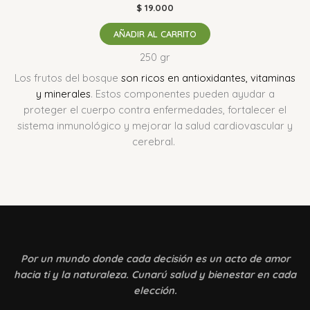
$
19.000
AÑADIR AL CARRITO
250 gr
Los frutos del bosque
son ricos en antioxidantes, vitaminas
y minerales
.
Estos componentes pueden ayudar a
proteger el cuerpo contra enfermedades, fortalecer el
sistema inmunológico y mejorar la salud cardiovascular y
cerebral.
Por un mundo donde
cada decisión es un acto de amor
hacia ti y la naturaleza. Cunarú salud y bienestar en cada
elección.