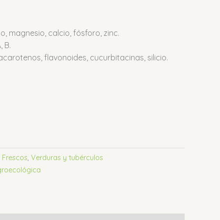
o, magnesio, calcio, fósforo, zinc.
, B.
acarotenos, flavonoides, cucurbitacinas, silicio.
:
Frescos
,
Verduras y tubérculos
groecológica