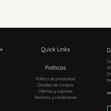
Quick Links
de
D
To
Políticas
ah
De
Política de privacidad
bi
Detalles de compra
Ofertas y cupones
P
Terminos y condiciones