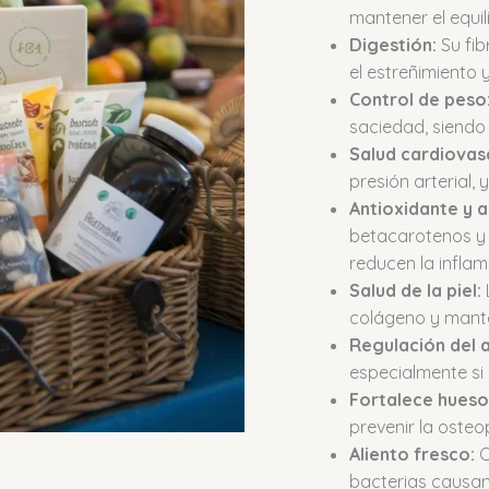
mantener el equili
Digestión:
Su fib
el estreñimiento 
Control de peso
saciedad, siendo 
Salud cardiovasc
presión arterial, 
Antioxidante y a
betacarotenos y 
reducen la inflam
Salud de la piel:
colágeno y mante
Regulación del 
especialmente si
Fortalece hueso
prevenir la osteo
Aliento fresco:
C
bacterias causant