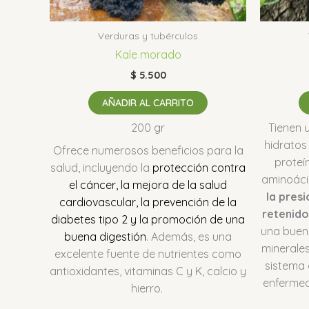
Verduras y tubérculos
Kale morado
$
5.500
AÑADIR AL CARRITO
200 gr
Tienen 
hidratos
Ofrece numerosos beneficios para la
proteí
salud, incluyendo la
protección contra
aminoáci
el cáncer, la mejora de la salud
la presi
cardiovascular, la prevención de la
retenido
diabetes tipo 2 y la promoción de una
una buena
buena digestión
.
Además, es una
minerales
excelente fuente de nutrientes como
sistema 
antioxidantes, vitaminas C y K, calcio y
enfermed
hierro.