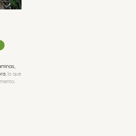
s
taminas,
bra
, lo que
imento.