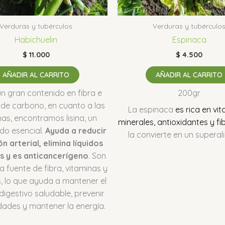
Verduras y tubérculos
Verduras y tubérculo
Habichuelin
Espinaca
$
11.000
$
4.500
AÑADIR AL CARRITO
AÑADIR AL CARRITO
un gran contenido en fibra e
200gr
 de carbono, en cuanto a las
La espinaca
es rica en vi
nas, encontramos lisina, un
minerales, antioxidantes y fi
do esencial.
Ayuda a reducir
la convierte en un superal
ón arterial, elimina líquidos
s y es anticancerígeno
. Son
 fuente de fibra, vitaminas y
, lo que ayuda a mantener el
digestivo saludable, prevenir
ades y mantener la energía.