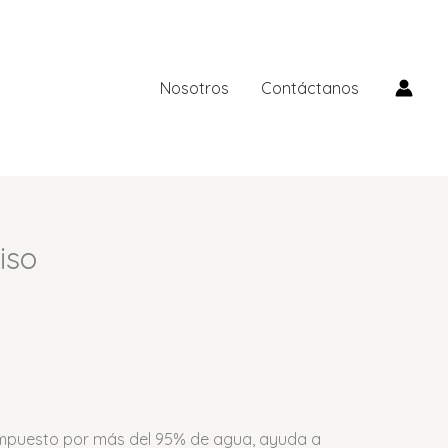
Nosotros
Contáctanos
iso
puesto por más del 95% de agua, ayuda a