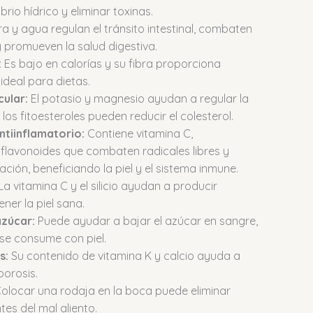
brio hídrico y eliminar toxinas.
ra y agua regulan el tránsito intestinal, combaten
y promueven la salud digestiva.
:
Es bajo en calorías y su fibra proporciona
ideal para dietas.
ular:
El potasio y magnesio ayudan a regular la
y los fitoesteroles pueden reducir el colesterol.
ntiinflamatorio:
Contiene vitamina C,
flavonoides que combaten radicales libres y
ación, beneficiando la piel y el sistema inmune.
La vitamina C y el silicio ayudan a producir
ner la piel sana.
azúcar:
Puede ayudar a bajar el azúcar en sangre,
 se consume con piel.
s:
Su contenido de vitamina K y calcio ayuda a
porosis.
olocar una rodaja en la boca puede eliminar
es del mal aliento.