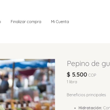
o
Finalizar compra
Mi Cuenta
Pepino de gu
$
5.500
COP
1 libra
Beneficios principales
Hidratación:
Com