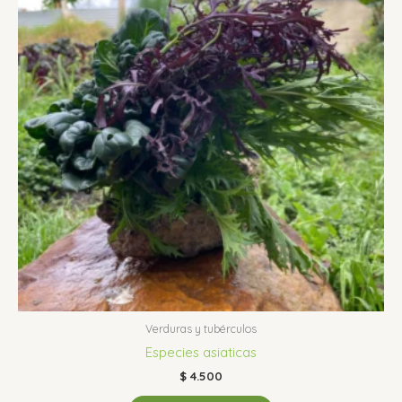
Verduras y tubérculos
Especies asiaticas
$
4.500