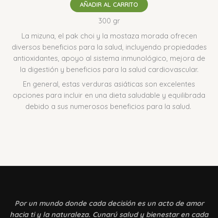
AÑADIR AL CARRITO
300 gr
La mizuna, el pak choi y la mostaza morada ofrecen
diversos beneficios para la salud, incluyendo propiedades
antioxidantes, apoyo al sistema inmunológico, mejora de
la digestión y beneficios para la salud cardiovascular.
En general, estas verduras asiáticas son excelentes
opciones para incluir en una dieta saludable y equilibrada
debido a sus numerosos beneficios para la salud.
Por un mundo donde
cada decisión es un acto de amor
hacia ti y la naturaleza. Cunarú salud y bienestar en cada