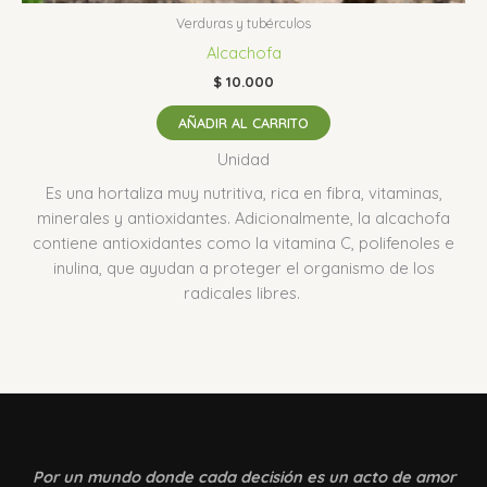
Verduras y tubérculos
Alcachofa
$
10.000
AÑADIR AL CARRITO
Unidad
Es una hortaliza muy nutritiva, rica en fibra, vitaminas,
minerales y antioxidantes. Adicionalmente, la alcachofa
contiene antioxidantes como la vitamina C, polifenoles e
inulina, que ayudan a proteger el organismo de los
radicales libres.
Por un mundo donde
cada decisión es un acto de amor