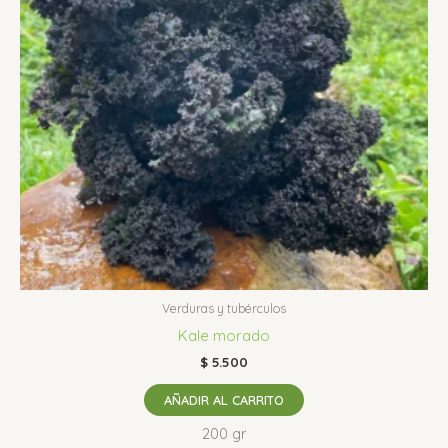
Verduras y tubérculos
Kale morado
$
5.500
AÑADIR AL CARRITO
200 gr