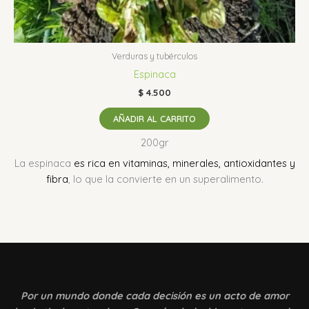
Verduras y tubérculos
Espinaca
$
4.500
AÑADIR AL CARRITO
200gr
La espinaca
es rica en vitaminas, minerales, antioxidantes y
fibra
, lo que la convierte en un superalimento.
Por un mundo donde
cada decisión es un acto de amor