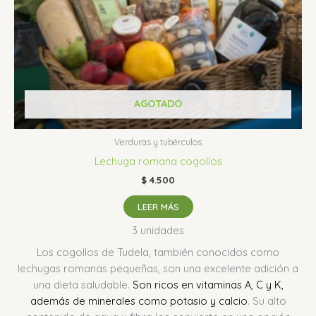
AGOTADO
Verduras y tubérculos
Lechuga romana cogollos
$
4.500
LEER MÁS
3 unidades
Los cogollos de Tudela, también conocidos como
lechugas romanas pequeñas, son una excelente adición a
una dieta saludable.
Son ricos en vitaminas A, C y K,
además de minerales como potasio y calcio
.
Su alto