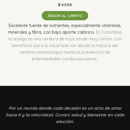
$
4.500
AÑADIR AL CARRITO
Excelente fuente de nutrientes, especialmente vitaminas,
minerales y fibra, con bajo aporte calórico
.
En Colombia,
la acelga es una verdura de hoja verde muy común, con
beneficios para la salud que van desde la mejora del
sistema inmunológico hasta la prevención de
enfermedades cardiovasculares.
Por un mundo donde
cada decisión es un acto de amor
hacia ti y la naturaleza. Cunarú salud y bienestar en cada
elección.