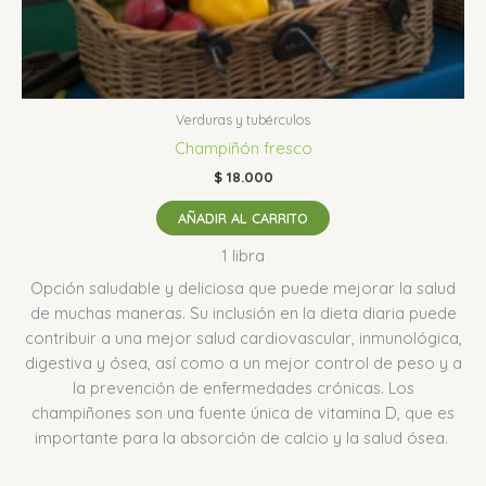
Verduras y tubérculos
Champiñón fresco
$
18.000
AÑADIR AL CARRITO
1 libra
Opción saludable y deliciosa que puede mejorar la salud
de muchas maneras.
Su inclusión en la dieta diaria puede
contribuir a una mejor salud cardiovascular, inmunológica,
digestiva y ósea, así como a un mejor control de peso y a
la prevención de enfermedades crónicas.
Los
champiñones son una fuente única de vitamina D, que es
importante para la absorción de calcio y la salud ósea.