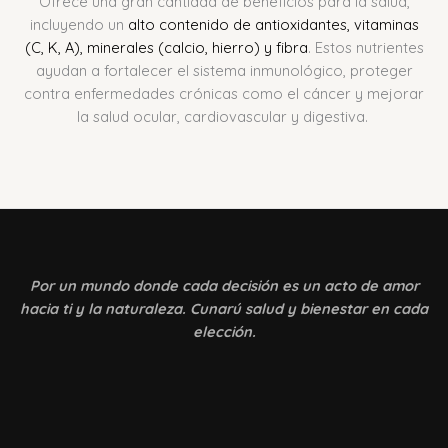
Ofrece una gran cantidad de beneficios para la salud,
incluyendo un
alto contenido de antioxidantes, vitaminas
(C, K, A), minerales (calcio, hierro) y fibra
.
Estos nutrientes
ayudan a fortalecer el sistema inmunológico, proteger
contra enfermedades crónicas como el cáncer y mejorar
la salud ocular, cardiovascular y digestiva.
Por un mundo donde
cada decisión es un acto de amor
hacia ti y la naturaleza. Cunarú salud y bienestar en cada
elección.