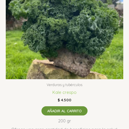
Verduras y tubérculos
Kale crespo
$
4.500
AÑADIR AL CARRITO
200 gr