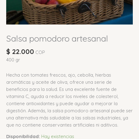
Salsa pomodoro artesanal
$
22.000
COP
400 gr
Hecha con tomates frescos, ajo, cebolla, hierbas
aromáticas y aceite de oliva, ofrece una serie de
beneficios para la salud.
Es una excelente fuente de
vitamina C, ayuda a reducir los niveles de colesterol,
contiene antioxidantes y puede ayudar a mejorar la
digestión.
Además, la salsa pomodoro artesanal puede ser
una alternativa más saludable a las salsas industriales, ya
que no contiene conservantes artificiales ni aditivos.
Disponibilidad:
Hay existencias