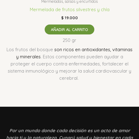
Mermeladas, salsas y encurtidos
Mermelada de frutos silvestres y chía
$
19.000
AÑADIR AL CARRITO
250 gr
Los frutos del bosque
son ricos en antioxidantes, vitaminas
y minerales
.
Estos componentes pueden ayudar a
proteger el cuerpo contra enfermedades, fortalecer el
sistema inmunológico y mejorar la salud cardiovascular y
cerebral.
Por un mundo donde
cada decisión es un acto de amor
hacia ti y la naturaleza. Cunarú salud y bienestar en cada