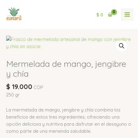
Ir
MAI
jengibre
al
y
$
0
MEN
contenido
chía
cantidad
Mermelada
de
mango,
jengibre
Mermelada de mango, jengibre
y
y chía
chía
cantidad
$
19.000
COP
250 gr
La mermelada de mango, jengibre y chía combina los
beneficios de estos tres ingredientes, ofreciendo una
opción deliciosa y nutritiva para disfrutar en el desayuno o
como parte de una merienda saludable.