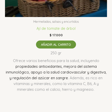
Mermeladas, salsas y encurtidos
Ají de tomate de árbol
$
17.000
AÑADIR AL CARRITO
250 gr
Ofrece varios beneficios para la salud, incluyendo
propiedades antioxidantes, mejora del sistema
inmunológico, apoyo a la salud cardiovascular y digestiva,
y regulación del azúcar en sangre
.
Además, es rico en
vitaminas y minerales, como la vitamina C, B6, A y
minerales como el calcio, hierro y magnesio.