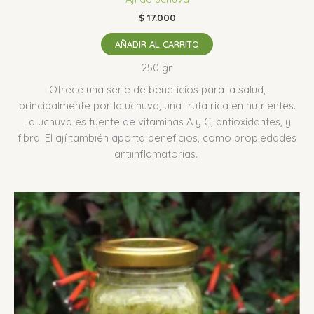
$
17.000
AÑADIR AL CARRITO
250 gr
Ofrece una serie de beneficios para la salud,
principalmente por la uchuva, una fruta rica en nutrientes.
La uchuva es fuente de vitaminas A y C, antioxidantes, y
fibra.
El ají también aporta beneficios, como propiedades
antiinflamatorias.