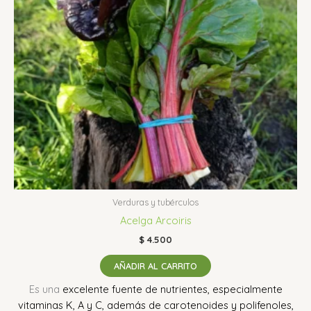
Verduras y tubérculos
Acelga Arcoiris
$
4.500
AÑADIR AL CARRITO
Es una
excelente fuente de nutrientes, especialmente
vitaminas K, A y C, además de carotenoides y polifenoles,