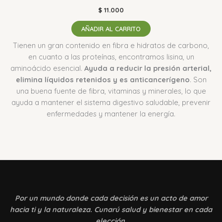
$
11.000
AÑADIR AL CARRITO
Tienen un gran contenido en fibra e hidratos de carbono,
en cuanto a las proteínas, encontramos lisina, un
aminoácido esencial.
Ayuda a reducir la presión arterial,
elimina líquidos retenidos y es anticancerígeno
. Son
una buena fuente de fibra, vitaminas y minerales, lo que
ayuda a mantener el sistema digestivo saludable, prevenir
enfermedades y mantener la energía.
Por un mundo donde
cada decisión es un acto de amor
hacia ti y la naturaleza. Cunarú salud y bienestar en cada
elección.