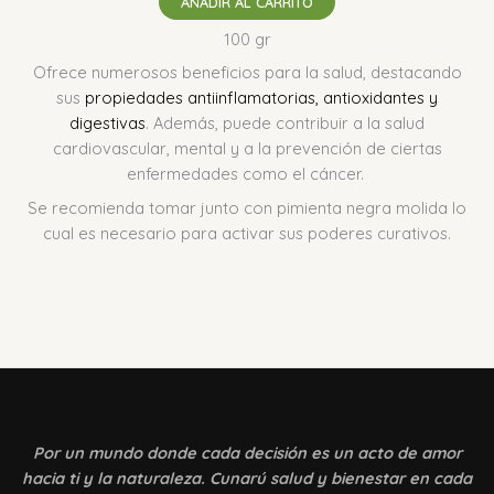
AÑADIR AL CARRITO
100 gr
Ofrece numerosos beneficios para la salud, destacando
sus
propiedades antiinflamatorias, antioxidantes y
digestivas
.
Además, puede contribuir a la salud
cardiovascular, mental y a la prevención de ciertas
enfermedades como el cáncer.
Se recomienda tomar junto con pimienta negra molida lo
cual es necesario para activar sus poderes curativos.
Por un mundo donde
cada decisión es un acto de amor
hacia ti y la naturaleza. Cunarú salud y bienestar en cada