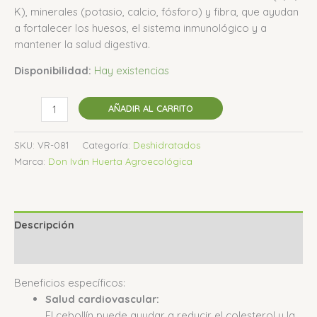
K), minerales (potasio, calcio, fósforo) y fibra, que ayudan
a fortalecer los huesos, el sistema inmunológico y a
mantener la salud digestiva.
Disponibilidad:
Hay existencias
AÑADIR AL CARRITO
SKU:
VR-081
Categoría:
Deshidratados
Marca:
Don Iván Huerta Agroecológica
Descripción
Valoraciones (0)
Beneficios específicos:
Salud cardiovascular:
El cebollín puede ayudar a reducir el colesterol y la