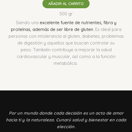
AÑADIR AL CARRITO
500 gr
Siendo una
excelente fuente de nutrientes, fibra y
proteínas, además de ser libre de gluten
.
Es ideal para
personas con intolerancia al gluten, diabetes, problemas
de digestión y aquellos que buscan controlar su
peso.
También contribuye a mejorar la salud
cardiovascular y muscular, así como a la función
metabólica.
Por un mundo donde
cada decisión es un acto de amor
hacia ti y la naturaleza. Cunarú salud y bienestar en cada
elección.