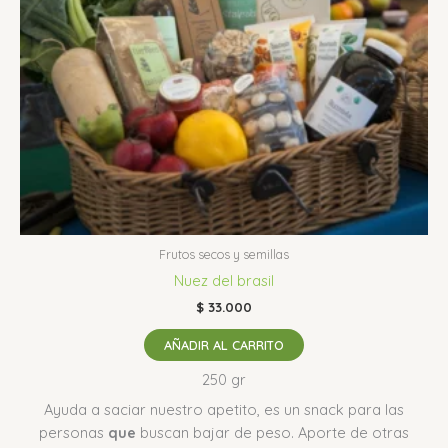
Frutos secos y semillas
Nuez del brasil
$
33.000
AÑADIR AL CARRITO
250 gr
Ayuda a saciar nuestro apetito, es un snack para las
personas
que
buscan bajar de peso. Aporte de otras