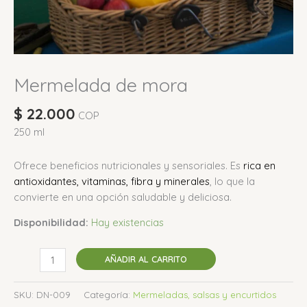
Mermelada de mora
$
22.000
COP
250 ml
Ofrece beneficios nutricionales y sensoriales.
Es
rica en
antioxidantes, vitaminas, fibra y minerales
, lo que la
convierte en una opción saludable y deliciosa.
Disponibilidad:
Hay existencias
AÑADIR AL CARRITO
SKU:
DN-009
Categoría:
Mermeladas, salsas y encurtidos