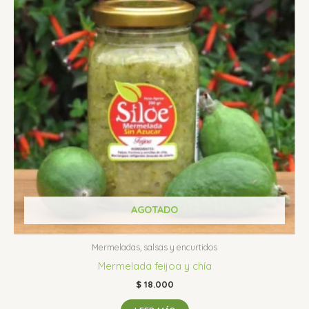
AGOTADO
Mermeladas, salsas y encurtidos
Mermelada feijoa y chía
$
18.000