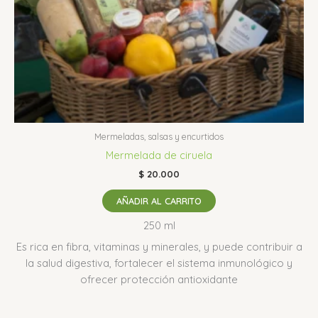
Mermeladas, salsas y encurtidos
Mermelada de ciruela
$
20.000
AÑADIR AL CARRITO
250 ml
Es rica en fibra, vitaminas y minerales, y puede contribuir a
la salud digestiva, fortalecer el sistema inmunológico y
ofrecer protección antioxidante