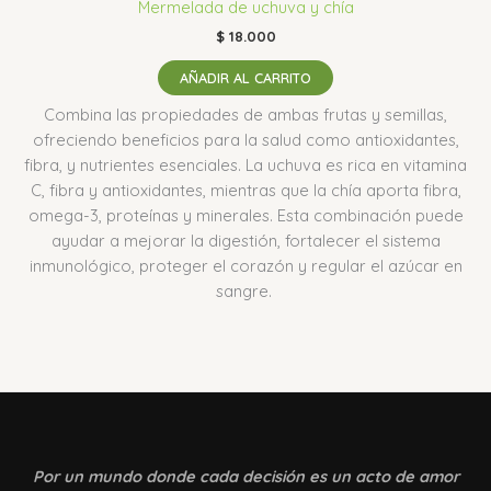
Mermelada de uchuva y chía
$
18.000
AÑADIR AL CARRITO
Combina las propiedades de ambas frutas y semillas,
ofreciendo beneficios para la salud como antioxidantes,
fibra, y nutrientes esenciales.
La uchuva es rica en vitamina
C, fibra y antioxidantes, mientras que la chía aporta fibra,
omega-3, proteínas y minerales.
Esta combinación puede
ayudar a mejorar la digestión, fortalecer el sistema
inmunológico, proteger el corazón y regular el azúcar en
sangre.
Por un mundo donde
cada decisión es un acto de amor