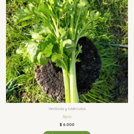
Verduras y tubérculos
Apio
$
6.000