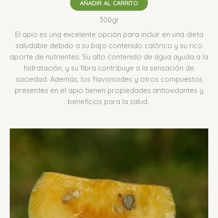
AÑADIR AL CARRITO
300gr
El apio es una excelente opción para incluir en una dieta
saludable debido a su bajo contenido calórico y su rico
aporte de nutrientes.
Su alto contenido de agua ayuda a la
hidratación, y su fibra contribuye a la sensación de
saciedad.
Además, los flavonoides y otros compuestos
presentes en el apio tienen propiedades antioxidantes y
beneficios para la salud.