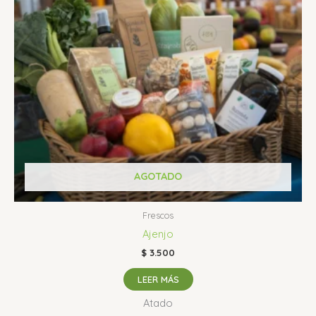
AGOTADO
Frescos
Ajenjo
$
3.500
LEER MÁS
Atado