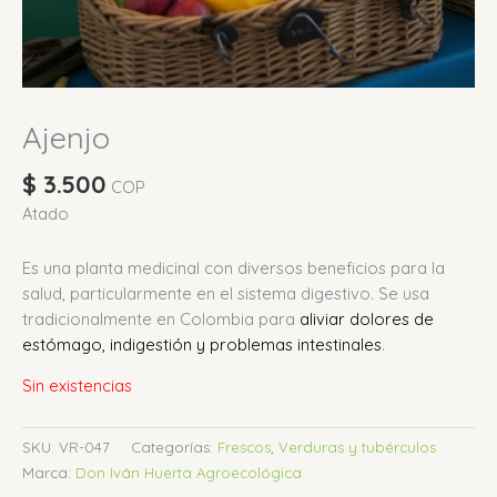
Ajenjo
$
3.500
COP
Atado
Es una planta medicinal con diversos beneficios para la
salud, particularmente en el sistema digestivo.
Se usa
tradicionalmente en Colombia para
aliviar dolores de
estómago, indigestión y problemas intestinales
.
Sin existencias
SKU:
VR-047
Categorías:
Frescos
,
Verduras y tubérculos
Marca:
Don Iván Huerta Agroecológica