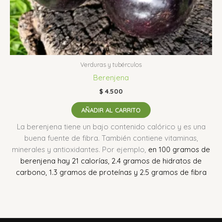
Verduras y tubérculos
Berenjena
$
4.500
AÑADIR AL CARRITO
La berenjena tiene un bajo contenido calórico y es una
buena fuente de fibra.
También contiene vitaminas,
minerales y antioxidantes.
Por ejemplo,
en 100 gramos de
berenjena hay 21 calorías, 2.4 gramos de hidratos de
carbono, 1.3 gramos de proteínas y 2.5 gramos de fibra