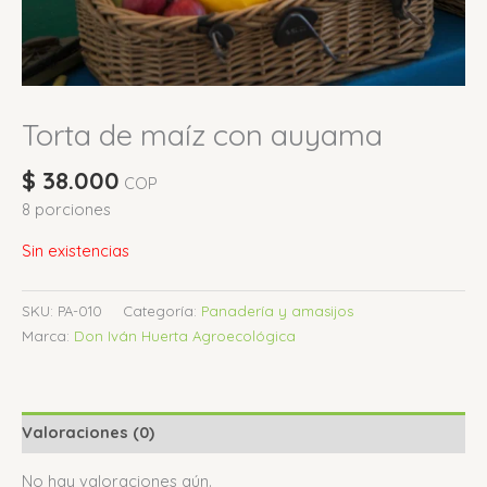
Torta de maíz con auyama
$
38.000
COP
8 porciones
Sin existencias
SKU:
PA-010
Categoría:
Panadería y amasijos
Marca:
Don Iván Huerta Agroecológica
Valoraciones (0)
No hay valoraciones aún.