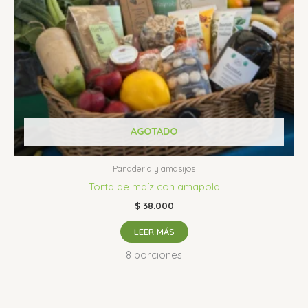
AGOTADO
Panadería y amasijos
Torta de maíz con amapola
$
38.000
LEER MÁS
8 porciones