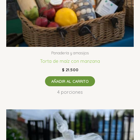
Panadería y amasijos
Torta de maíz con manzana
$
21.500
AÑADIR AL CARRITO
4 porciones