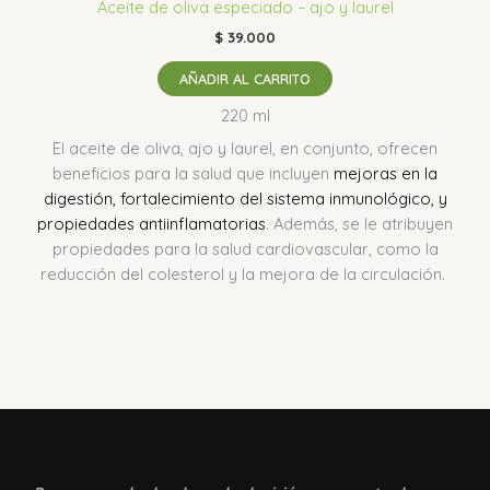
Aceite de oliva especiado – ajo y laurel
$
39.000
AÑADIR AL CARRITO
220 ml
El aceite de oliva, ajo y laurel, en conjunto, ofrecen
beneficios para la salud que incluyen
mejoras en la
digestión, fortalecimiento del sistema inmunológico, y
propiedades antiinflamatorias
.
Además, se le atribuyen
propiedades para la salud cardiovascular, como la
reducción del colesterol y la mejora de la circulación.