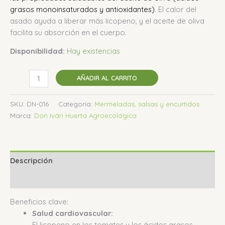
grasos monoinsaturados y antioxidantes)
.
El calor del
asado ayuda a liberar más licopeno, y el aceite de oliva
facilita su absorción en el cuerpo.
Disponibilidad:
Hay existencias
AÑADIR AL CARRITO
SKU:
DN-016
Categoría:
Mermeladas, salsas y encurtidos
Marca:
Don Iván Huerta Agroecológica
Descripción
Valoraciones (0)
Beneficios clave:
Salud cardiovascular:
El licopeno en los tomates y los ácidos grasos