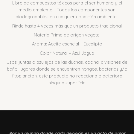
Libre de compuestos tóxicos para el ser humano y el
medio ambiente – Todos los componentes son
biodegradables en cualquier condición ambiental.
Rinde hasta 4 veces más que un producto tradicional
Materia Prima de origen vegetal
Aroma: Aceite esencial – Eucalipto
Color Natural – Azul Jagua
Usos: juntas o azulejos de las duchas, cocina, divisiones de
baño, lugares donde se encuentren hongos, bacterias y/o
fitoplancton. este producto no reacciona o deteriora
ninguna superficie
Por un mundo donde
cada decisión es un acto de amor