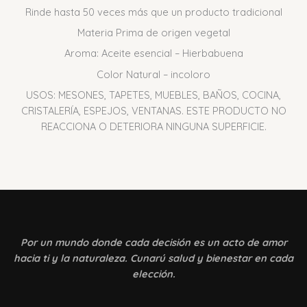
Rinde hasta 50 veces más que un producto tradicional
Materia Prima de origen vegetal
Aroma: Aceite esencial – Hierbabuena
Color Natural – incoloro
USOS: MESONES, TAPETES, MUEBLES, BAÑOS, COCINA,
CRISTALERÍA, ESPEJOS, VENTANAS. ESTE PRODUCTO NO
REACCIONA O DETERIORA NINGUNA SUPERFICIE.
Por un mundo donde
cada decisión es un acto de amor
hacia ti y la naturaleza. Cunarú salud y bienestar en cada
elección.