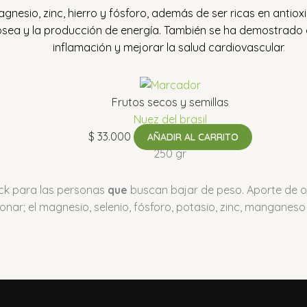
nesio, zinc, hierro y fósforo, además de ser ricas en antiox
ósea y la producción de energía.
También se ha demostrado qu
inflamación y mejorar la salud cardiovascular
.
Frutos secos y semillas
Nuez del brasil
$
33.000
AÑADIR AL CARRITO
250 gr
ack para las personas
que
buscan bajar de peso. Aporte de o
nar; el magnesio, selenio, fósforo, potasio, zinc, manganeso 