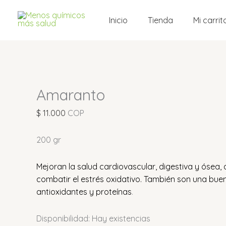
Ir
Amaranto
al
cantidad
Inicio
Tienda
Mi carrit
contenido
Amaranto
$
11.000
COP
200 gr
Mejoran la salud cardiovascular, digestiva y ósea,
combatir el estrés oxidativo.
También son una buena
antioxidantes y proteínas
.
Disponibilidad:
Hay existencias