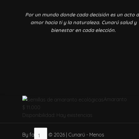
Por un mundo donde
cada decisión es un acto 
amor hacia ti y la naturaleza. Cunarú salud y
bienestar en cada elección.
Amaranto
Amaranto
cantidad
$
11.000
Disponibilidad:
Hay existencias
By fabianc © 2026 | Cunarú - Menos