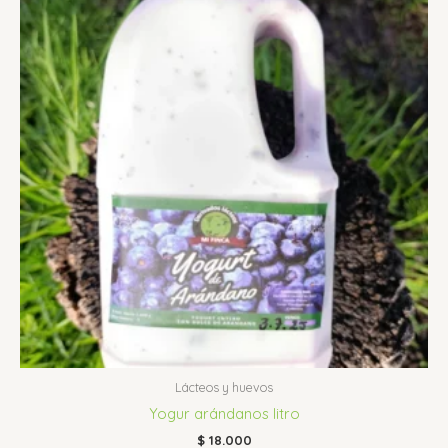
Lácteos y huevos
Yogur arándanos litro
$
18.000