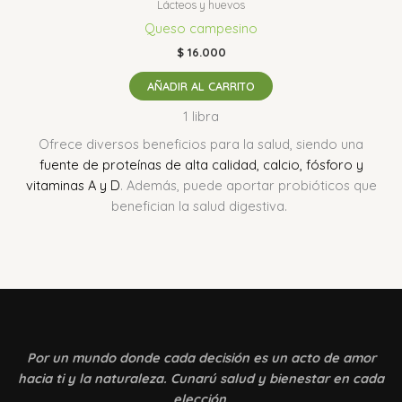
Lácteos y huevos
Queso campesino
$
16.000
AÑADIR AL CARRITO
1 libra
Ofrece diversos beneficios para la salud, siendo una
fuente de proteínas de alta calidad, calcio, fósforo y
vitaminas A y D
. Además, puede aportar probióticos que
benefician la salud digestiva.
Por un mundo donde
cada decisión es un acto de amor
hacia ti y la naturaleza. Cunarú salud y bienestar en cada
elección.