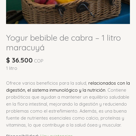
Yogur bebible de cabra – 1 litro
maracuyá
$
36.500
COP
1 litro
Ofrece varios beneficios para la salud,
relacionados con la
digestión, el sistema inmunológico y la nutrición
.
Contiene
probióticos que ayudan a mantener un equilibrio saludable
en la flora intestinal, mejorando la digestión y reduciendo
problemas como el estreñimiento.
Además, es una buena
fuente de nutrientes esenciales como calcio, proteínas y
vitaminas, lo que contribuye a la salud ósea y muscular.