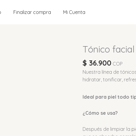
o
Finalizar compra
Mi Cuenta
Tónico facial
Tónico
facial
$
36.900
hidratante
COP
té
Nuestra línea de tónico
verde
hidratar, tonificar, refre
120
ml
Ideal para piel todo ti
cantidad
¿Cómo se usa?
Después de limpiar la pie