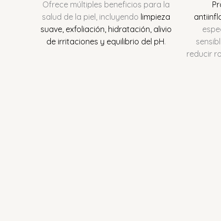
Ofrece múltiples beneficios para la
Pr
salud de la piel, incluyendo
limpieza
antiinf
suave, exfoliación, hidratación, alivio
espec
de irritaciones y equilibrio del pH
.
sensib
reducir r