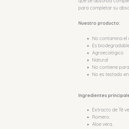
que se absorba complet
para completar su abso
Nuestro producto:
No contamina el
Es biodegradabl
Agroecológico
Natural
No contiene par
No es testado en
Ingredientes principal
Extracto de Té ve
Romero.
Aloe vera.