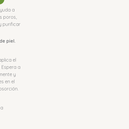
ayuda a
s poros,
y purificar
de piel.
aplica el
o. Espera a
mente y
s en el
bsorción.
:
ua