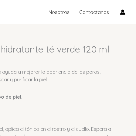
té
verde
Nosotros
Contáctanos
120
ml
cantidad
 hidratante té verde 120 ml
s ayuda a mejorar la apariencia de los poros,
scar y purificar la piel.
po de piel.
l, aplica el tónico en el rostro y el cuello. Espera a