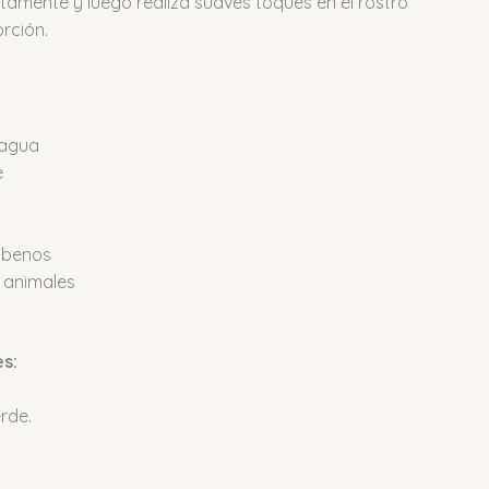
amente y luego realiza suaves toques en el rostro
rción.
 agua
e
abenos
 animales
es:
rde.