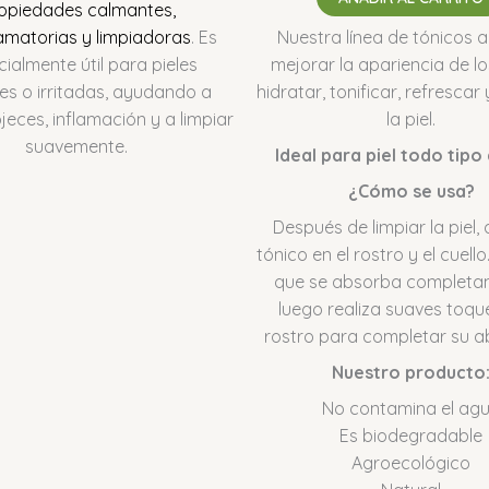
opiedades calmantes,
lamatorias y limpiadoras
.
Es
Nuestra línea de tónicos 
ialmente útil para pieles
mejorar la apariencia de lo
les o irritadas, ayudando a
hidratar, tonificar, refrescar 
ojeces, inflamación y a limpiar
la piel.
suavemente.
Ideal para piel todo tipo 
¿Cómo se usa?
Después de limpiar la piel, 
tónico en el rostro y el cuell
que se absorba completa
luego realiza suaves toque
rostro para completar su a
Nuestro producto
No contamina el ag
Es biodegradable
Agroecológico