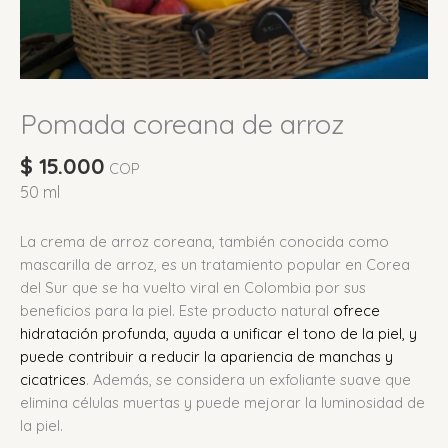
Pomada coreana de arroz
$
15.000
COP
50 ml
La crema de arroz coreana, también conocida como
mascarilla de arroz, es un tratamiento popular en Corea
del Sur que se ha vuelto viral en Colombia por sus
beneficios para la piel.
Este producto natural
ofrece
hidratación profunda, ayuda a unificar el tono de la piel, y
puede contribuir a reducir la apariencia de manchas y
cicatrices
.
Además, se considera un exfoliante suave que
elimina células muertas y puede mejorar la luminosidad de
la piel.