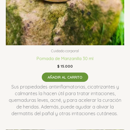
Cuidado corporal
Pomada de Manzanilla 30 ml
$
15.000
AÑADIR AL CARRITO
Sus propiedades antiinflamatorias, cicatrizantes y
calmantes la hacen útil para tratar irritaciones,
quemaduras leves, acné, y para acelerar la curación
de heridas.
Además, puede ayudar a aliviar la
dermatitis del pañal y otras irritaciones cutáneas.