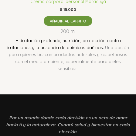
Crema corporal personal Maracuyá
$
15.000
AÑADIR AL CARRITO
200 ml
Hidratación profunda, nutrición, protección contra
irritaciones y la ausencia de químicos dañinos.
Una opción
para quienes buscan productos naturales y respetuosos
con el medio ambiente, especialmente para pieles
sensibles.
Por un mundo donde
cada decisión es un acto de amor
hacia ti y la naturaleza. Cunarú salud y bienestar en cada
elección.