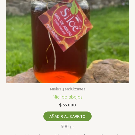
Mieles y endulzantes
Miel de abejas
$
33.000
AÑADIR AL CARRITO
500 gr