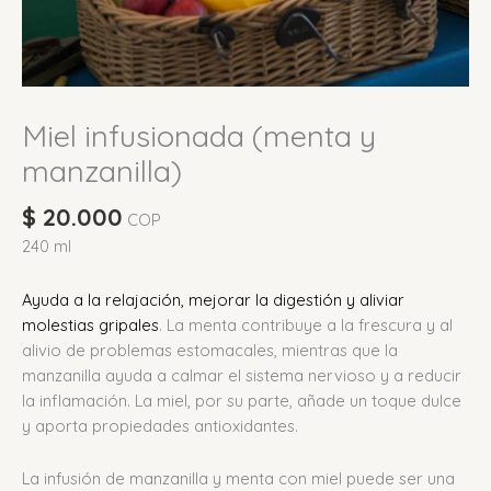
Miel infusionada (menta y
manzanilla)
$
20.000
COP
240 ml
Ayuda a la relajación, mejorar la digestión y aliviar
molestias gripales
.
La menta contribuye a la frescura y al
alivio de problemas estomacales, mientras que la
manzanilla ayuda a calmar el sistema nervioso y a reducir
la inflamación.
La miel, por su parte, añade un toque dulce
y aporta propiedades antioxidantes.
La infusión de manzanilla y menta con miel puede ser una