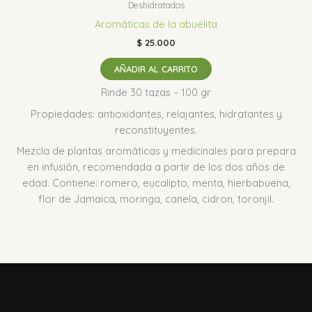
Deshidratados
Aromáticas de la abuelita
$
25.000
AÑADIR AL CARRITO
Rinde 30 tazas – 100 gr
Propiedades: antioxidantes, relajantes, hidratantes y
reconstituyentes.
Mezcla de plantas aromáticas y medicinales para prepara
en infusión, recomendada a partir de los dos años de
edad. Contiene: romero, eucalipto, menta, hierbabuena,
flor de Jamaica, moringa, canela, cidron, toronjil.