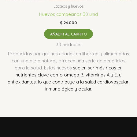
Lácteos y huevos
Huevos campesinos 30 unid
$
24.000
AÑADIR AL CARRITO
30 unidades
Producidos por gallinas criadas en libertad y alimentadas
con una dieta natural, ofrecen una serie de beneficios
para la salud.
Estos huevos
suelen ser más ricos en
nutrientes clave como omega-3, vitaminas A y E, y
antioxidantes, lo que contribuye a la salud cardiovascular,
inmunológica y ocular
.