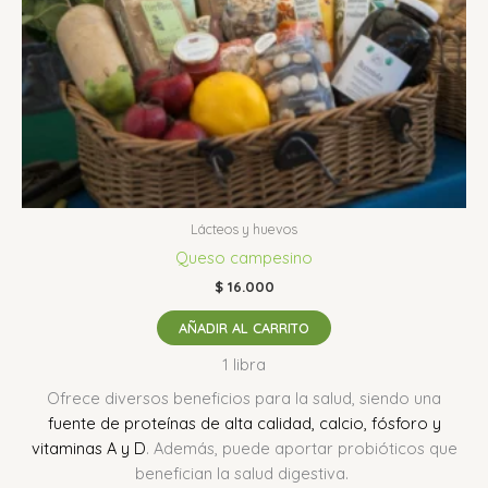
Lácteos y huevos
Queso campesino
$
16.000
AÑADIR AL CARRITO
1 libra
Ofrece diversos beneficios para la salud, siendo una
fuente de proteínas de alta calidad, calcio, fósforo y
vitaminas A y D
. Además, puede aportar probióticos que
benefician la salud digestiva.