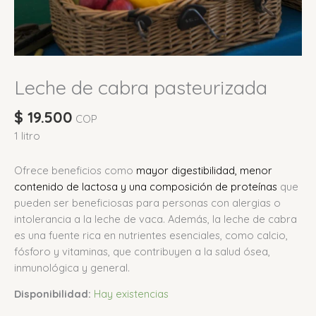
Leche de cabra pasteurizada
$
19.500
COP
1 litro
Ofrece beneficios como
mayor digestibilidad, menor
contenido de lactosa y una composición de proteínas
que
pueden ser beneficiosas para personas con alergias o
intolerancia a la leche de vaca.
Además, la leche de cabra
es una fuente rica en nutrientes esenciales, como calcio,
fósforo y vitaminas, que contribuyen a la salud ósea,
inmunológica y general.
Disponibilidad:
Hay existencias