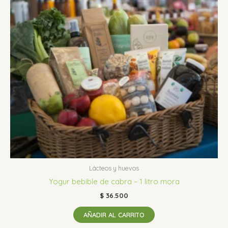
Lácteos y huevos
Yogur bebible de cabra – 1 litro mora
$
36.500
AÑADIR AL CARRITO