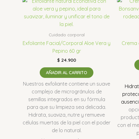
Cuidado corporal
Exfoliante Facial/Corporal Aloe Vera y
Crema c
Pepino 60 gr
$
24.900
AÑADIR AL CARRITO
Nuestros exfoliante contiene un suave
Hidrat
complejo de microgránulos de
protecc
semillas integrados en su fórmula
ausenci
para que su limpieza sea delicada.
opci
Hidrata, suaviza, nutre y remueve
product
células muertas de la piel con el poder
con el m
de lo natural.
p