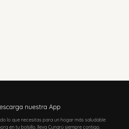
escarga nuestra App
do lo que necesitas para un hogar más saludable
ora en tu bolsillo, lleva Cunarú siempre contigo.