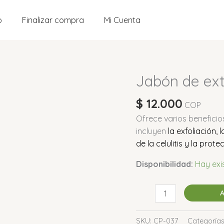
o
Finalizar compra
Mi Cuenta
Jabón de ext
Jabón
de
$
12.000
extracto
COP
de
Ofrece varios beneficios
café
incluyen
la exfoliación,
cantidad
de la celulitis y la prot
Disponibilidad:
Hay exi
A
SKU:
CP-037
Categoría