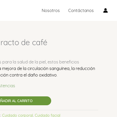
de
café
Nosotros
Contáctanos
cantidad
racto de café
 para la salud de la piel, e
stos beneficios
 la mejora de la circulación sanguínea, la reducción
ección contra el daño oxidativo
.
stencias
ÑADIR AL CARRITO
s:
Cuidado corporal
,
Cuidado facial