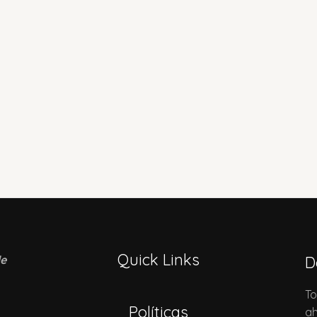
Quick Links
de
D
To
Políticas
ah