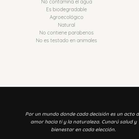
No contamina el agua
Es biodegradable
Agroecológico
Natural
No contiene parabenos
No es testado en animales
Por un mundo donde
cada decisión es un acto 
amor hacia ti y la naturaleza. Cunarú salud y
bienestar en cada elección.