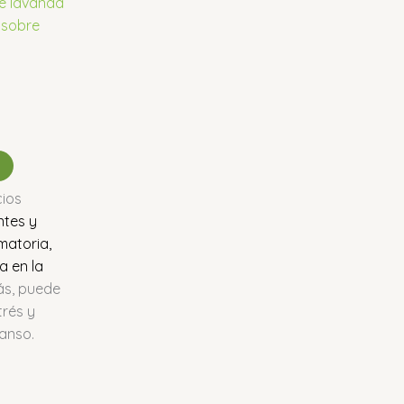
cios
tes y
matoria,
a en la
s, puede
trés y
anso.