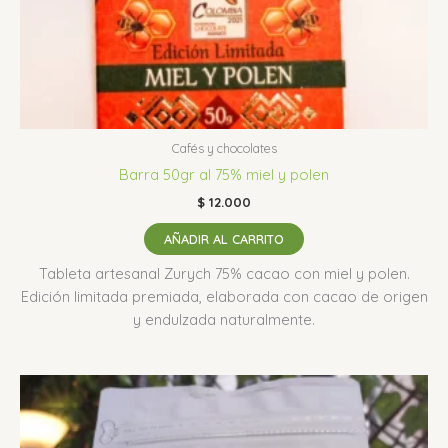
Cafés y chocolates
Barra 50gr al 75% miel y polen
$
12.000
AÑADIR AL CARRITO
Tableta artesanal Zurych 75% cacao con miel y polen.
Edición limitada premiada, elaborada con cacao de origen
y endulzada naturalmente.
Rango
Este
de
producto
precios:
tiene
desde