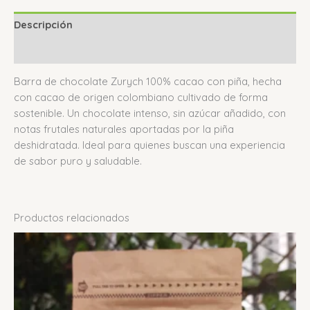
Descripción
Valoraciones (0)
Barra de chocolate Zurych 100% cacao con piña, hecha
con cacao de origen colombiano cultivado de forma
sostenible. Un chocolate intenso, sin azúcar añadido, con
notas frutales naturales aportadas por la piña
deshidratada. Ideal para quienes buscan una experiencia
de sabor puro y saludable.
Productos relacionados
Rango
Este
de
producto
precios:
tiene
desde
$ 34.000
múltiples
hasta
variantes.
$ 42.000