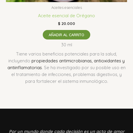
Aceites esenciales
Aceite esencial de Orégano
$
20.000
AÑADIR AL CARRITO
30 ml
Tiene varios beneficios potenciales para la salud,
incluyendo
propiedades antimicrobianas, antioxidantes y
antiinflamatorias
.
Se ha investigado por su posible uso en
el tratamiento de infecciones, problemas digestivos, y
para fortalecer el sistema inmunológico.
Por un mundo donde
cada decisión es un acto de amor